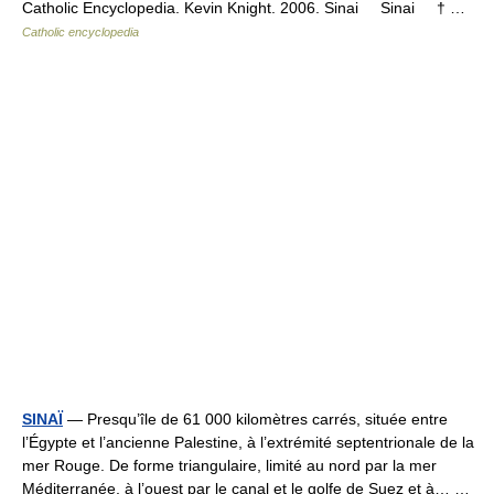
Catholic Encyclopedia. Kevin Knight. 2006. Sinai Sinai † …
Catholic encyclopedia
SINAÏ
— Presqu’île de 61 000 kilomètres carrés, située entre
l’Égypte et l’ancienne Palestine, à l’extrémité septentrionale de la
mer Rouge. De forme triangulaire, limité au nord par la mer
Méditerranée, à l’ouest par le canal et le golfe de Suez et à… …