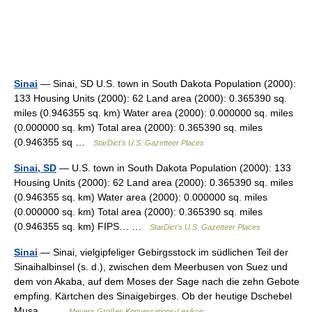
Sinai
— Sinai, SD U.S. town in South Dakota Population (2000):
133 Housing Units (2000): 62 Land area (2000): 0.365390 sq.
miles (0.946355 sq. km) Water area (2000): 0.000000 sq. miles
(0.000000 sq. km) Total area (2000): 0.365390 sq. miles
(0.946355 sq …
StarDict's U.S. Gazetteer Places
Sinai, SD
— U.S. town in South Dakota Population (2000): 133
Housing Units (2000): 62 Land area (2000): 0.365390 sq. miles
(0.946355 sq. km) Water area (2000): 0.000000 sq. miles
(0.000000 sq. km) Total area (2000): 0.365390 sq. miles
(0.946355 sq. km) FIPS… …
StarDict's U.S. Gazetteer Places
Sinai
— Sinai, vielgipfeliger Gebirgsstock im südlichen Teil der
Sinaihalbinsel (s. d.), zwischen dem Meerbusen von Suez und
dem von Akaba, auf dem Moses der Sage nach die zehn Gebote
empfing. Kärtchen des Sinaigebirges. Ob der heutige Dschebel
Musa… …
Meyers Großes Konversations-Lexikon