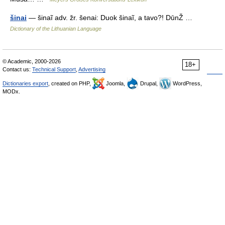
šinai
— šinaĩ adv. žr. šenai: Duok šinaĩ, a tavo?! DūnŽ …
Dictionary of the Lithuanian Language
© Academic, 2000-2026
18+
Contact us:
Technical Support
,
Advertising
Dictionaries export
, created on PHP,
Joomla,
Drupal,
WordPress,
MODx.