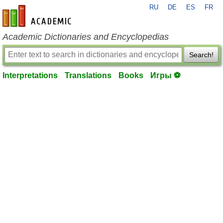
RU
DE
ES
FR
en-academic.com
Academic Dictionaries and Encyclopedias
Search!
Interpretations
Translations
Books
Игры ⚽