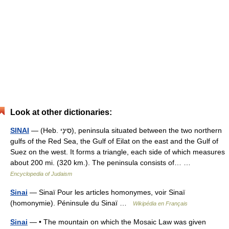
Look at other dictionaries:
SINAI
— (Heb. סִינָי), peninsula situated between the two northern
gulfs of the Red Sea, the Gulf of Eilat on the east and the Gulf of
Suez on the west. It forms a triangle, each side of which measures
about 200 mi. (320 km.). The peninsula consists of… …
Encyclopedia of Judaism
Sinai
— Sinaï Pour les articles homonymes, voir Sinaï
(homonymie). Péninsule du Sinaï …
Wikipédia en Français
Sinai
— • The mountain on which the Mosaic Law was given