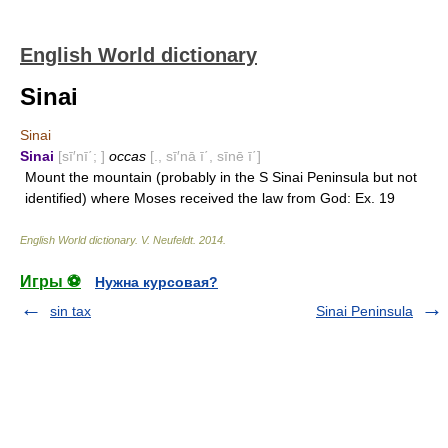
English World dictionary
Sinai
Sinai
Sinai
[sī′nī΄; ]
occas
[., sī′nā ī΄, sīnē ī΄]
Mount the mountain (probably in the S Sinai Peninsula but not
identified) where Moses received the law from God: Ex. 19
English World dictionary
.
V. Neufeldt
.
2014
.
Игры ⚽
Нужна курсовая?
sin tax
Sinai Peninsula